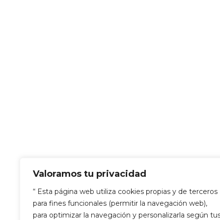
Sensación de nerviosismo, inquietud 
Temor a que algo terrible pueda suce
Incapacidad para controlar los pens
Respiración más acelerada.
Sensación de que falta el aire.
Problemas digestivos
Cansancio
Problemas de concentración
Tensión muscular.
Sudar excesivamente.
Evitar situaciones que provocan ans
Mayor rapidez en las pulsaciones de
Lo
recomendable es que acudas a tr
Valoramos tu privacidad
vida.
El tratamiento cognitivo-conductual es 
“ Esta página web utiliza cookies propias y de terceros
pensamientos negativos que nos asaltan 
para fines funcionales (permitir la navegación web),
práctica de técnicas de relajación, así 
para optimizar la navegación y personalizarla según tu
saber mirar al futuro con otra perspecti