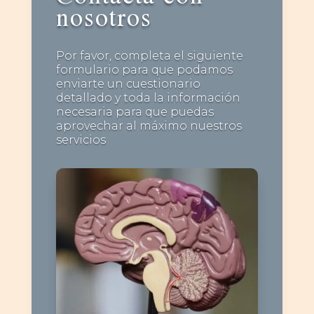
nosotros
Por favor, completa el siguiente
formulario para que podamos
enviarte un cuestionario
detallado y toda la información
necesaria para que puedas
aprovechar al máximo nuestros
servicios