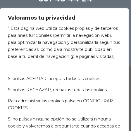
Valoramos tu privacidad
“ Esta página web utiliza cookies propias y de terceros

para fines funcionales (permitir la navegación web),
para optimizar la navegación y personalizarla según tus
consulta@luciacasaspsicologia.com
preferencias así como para mostrarte publicidad en
base a tu perfil de navegación (p.e páginas visitadas).
Si pulsas ACEPTAR, aceptas todas las cookies.
Si pulsas RECHAZAR, rechazas todas las cookies.
AVISO LEGAL
Para administrar las cookies pulsa en CONFIGURAR
COOKIES.
POLÍTICA DE PRIVACIDAD
POLÍTICA DE COOKIES
Si no pulsas ninguna opción no se utilizará ninguna
POLÍTICA DE ACCESIBILIDAD
cookie y volveremos a preguntarte cuando accedas de
Diseñado por