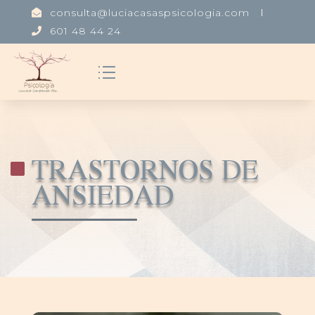
consulta@luciacasaspsicologia.com

601 48 44 24

TRASTORNOS DE
ANSIEDAD